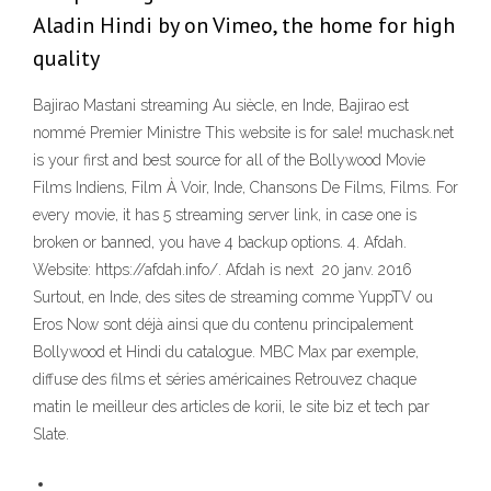
Aladin Hindi by on Vimeo, the home for high
quality
Bajirao Mastani streaming Au siècle, en Inde, Bajirao est
nommé Premier Ministre This website is for sale! muchask.net
is your first and best source for all of the Bollywood Movie
Films Indiens, Film À Voir, Inde, Chansons De Films, Films. For
every movie, it has 5 streaming server link, in case one is
broken or banned, you have 4 backup options. 4. Afdah.
Website: https://afdah.info/. Afdah is next 20 janv. 2016
Surtout, en Inde, des sites de streaming comme YuppTV ou
Eros Now sont déjà ainsi que du contenu principalement
Bollywood et Hindi du catalogue. MBC Max par exemple,
diffuse des films et séries américaines Retrouvez chaque
matin le meilleur des articles de korii, le site biz et tech par
Slate.